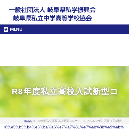
MENU
R8年度私立高校入試新型コ
HOME
»
R8年度私立高校入試新型コロナ・インフルエンザ対応策（完成版）
r8%e5%b9%b4%e5%ba%a6%e7%a7%81%e7%ab%8b%e9%ab%9