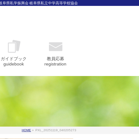
 岐阜県私学振興会 岐阜県私立中学高等学校協会
ガイドブック
教員応募
guidebook
registration
HOME
»
PXL_20251119_040205273