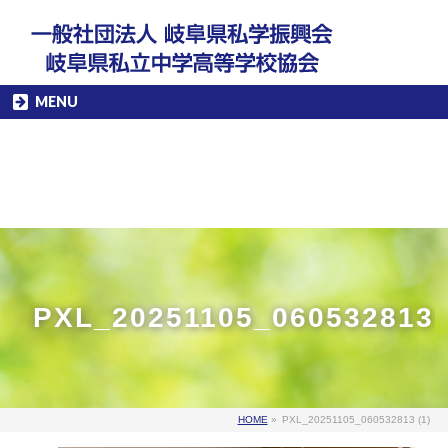
MENU
PXL_20251105_060532813
HOME
»
PXL_20251105_060532813 (1)