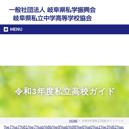
MENU
令和3年度私立高校ガイド
HOME
»
令和3年度私立高校ガイドブック
%e7%a7%81%e7%ab%8b%e9%ab%98%e6%a0%a1%e3%82%ac%