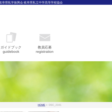
 岐阜県私学振興会 岐阜県私立中学高等学校協会
ガイドブック
教員応募
guidebook
registration
HOME
»
DSC_2161