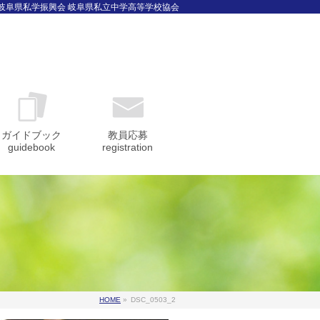
 岐阜県私学振興会 岐阜県私立中学高等学校協会
ガイドブック
教員応募
guidebook
registration
HOME
»
DSC_0503_2