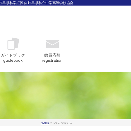
 岐阜県私学振興会 岐阜県私立中学高等学校協会
ガイドブック
教員応募
guidebook
registration
HOME
»
DSC_0492_1