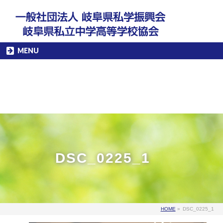
MENU
DSC_0225_1
HOME
»
DSC_0225_1