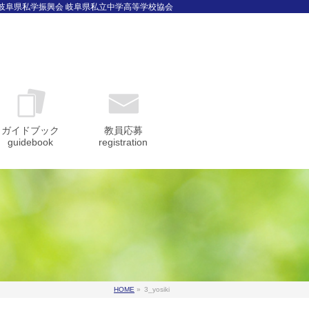
 岐阜県私学振興会 岐阜県私立中学高等学校協会
ガイドブック
教員応募
guidebook
registration
HOME
»
3_yosiki