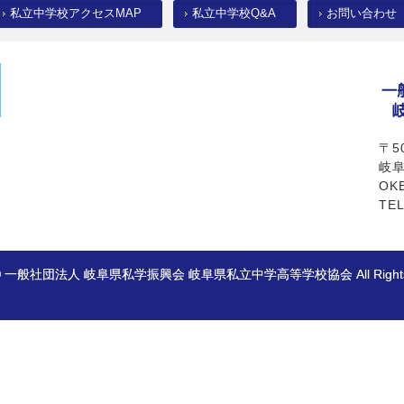
私立中学校アクセスMAP
私立中学校Q&A
お問い合わせ
〒50
岐阜
OK
TEL
ht © 一般社団法人 岐阜県私学振興会 岐阜県私立中学高等学校協会 All Rights R